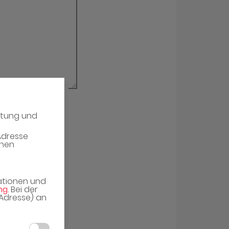
atung und
erieren
Adresse
enen
mationen und
ng
. Bei der
-Adresse) an