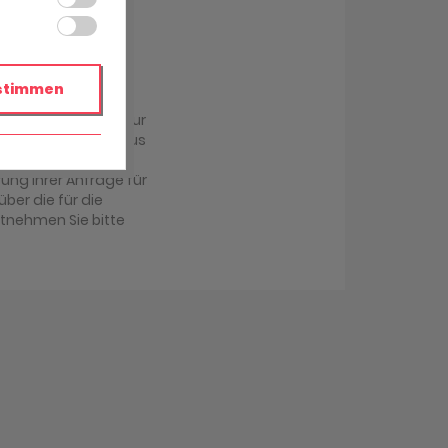
stimmen
r übermittelt und zur
achabteilung im Haus
antwortung Ihrer
ung Ihrer Anfrage für
über die für die
ntnehmen Sie bitte