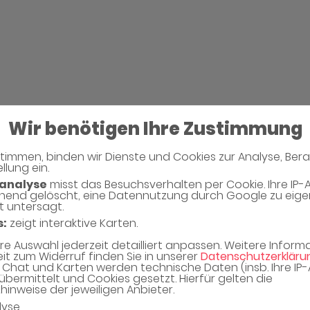
Wir benötigen Ihre Zustimmung
timmen, binden wir Dienste und Cookies zur Analyse, Ber
llung ein.
Neues Captcha Gen
analyse
misst das Besuchsverhalten per Cookie. Ihre IP-
hend gelöscht, eine Datennutzung durch Google zu eig
t untersagt.
Bitte geben Sie den Captcha Text ein
s:
zeigt interaktive Karten.
Captcha*
hre Auswahl jederzeit detailliert anpassen. Weitere Infor
eit zum Widerruf finden Sie in unserer
Datenschutzerkläru
Chat und Karten werden technische Daten (insb. Ihre IP
übermittelt und Cookies gesetzt. Hierfür gelten die
inweise der jeweiligen Anbieter.
lyse