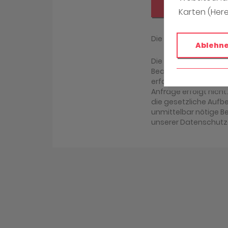
Absenden
Karten (Her
Die mit (*) gekennz
Ablehn
Die Daten, die Sie h
Bearbeitung Ihrer An
erfolgen. Eine ander
Anfrage erfolgt nicht
die gesetzliche Aufbew
unmittelbar nötige B
unserer Datenschutz