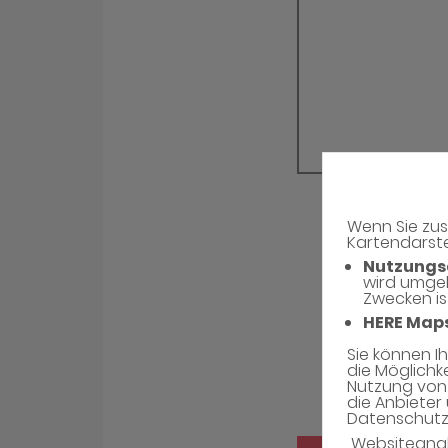
Wenn Sie zus
Kartendarste
Nutzungs
wird umge
Zwecken is
HERE Map
Sie können I
die Möglichk
Nutzung von 
die Anbieter 
Datenschutzh
Websiteana